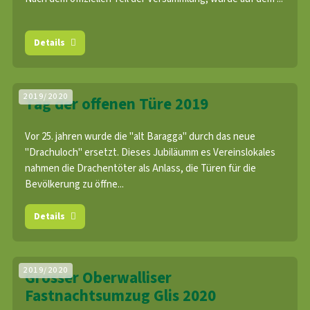
Details
2019/2020
Tag der offenen Türe 2019
Vor 25. jahren wurde die "alt Baragga" durch das neue
"Drachuloch" ersetzt. Dieses Jubiläumm es Vereinslokales
nahmen die Drachentöter als Anlass, die Türen für die
Bevölkerung zu öffne...
Details
2019/2020
Grosser Oberwalliser
Fastnachtsumzug Glis 2020