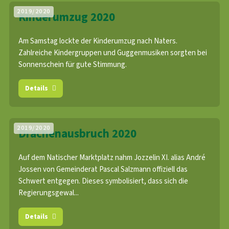
2019/2020
Kinderumzug 2020
Am Samstag lockte der Kinderumzug nach Naters.
Zahlreiche Kindergruppen und Guggenmusiken sorgten bei
Sonnenschein für gute Stimmung.
Details
2019/2020
Drachenausbruch 2020
Auf dem Natischer Marktplatz nahm Jozzelin XI. alias André
Jossen von Gemeinderat Pascal Salzmann offiziell das
Schwert entgegen. Dieses symbolisiert, dass sich die
Regierungsgewal...
Details