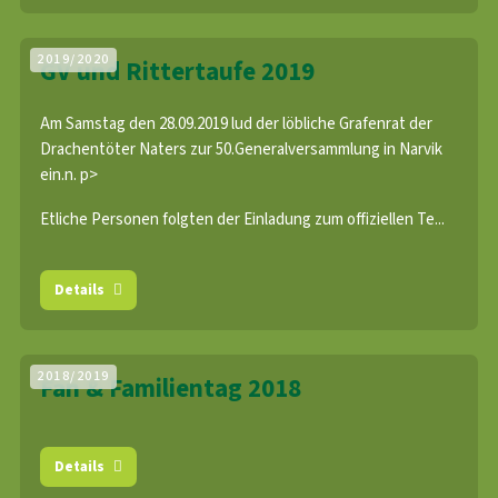
2019/2020
GV und Rittertaufe 2019
Am Samstag den 28.09.2019 lud der löbliche Grafenrat der
Drachentöter Naters zur 50.Generalversammlung in Narvik
ein.n. p>
Etliche Personen folgten der Einladung zum offiziellen Te...
Details
2018/2019
Fan & Familientag 2018
Details