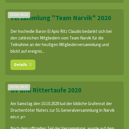
2020/2021
Versammlung "Team Narvik" 2020
Der hochedle Baron El Apio Ritz Claudio bedankt sich bei
den zahlreichen Mitgliedern vom Team Narvik für die
Teilnahme an der heutigen Mitgliederversammlung und
blickt auf ereignis...
Details
2020/2021
GV und Rittertaufe 2020
Am Samstag den 10.10.2020 lud der löbliche Grafenrat der
Drachentöter Naters zur 51.Generalversammlung in Narvik
ein.n. p>
Nach dem offiziellen Teil der Versammlung, wurde auf dem ...