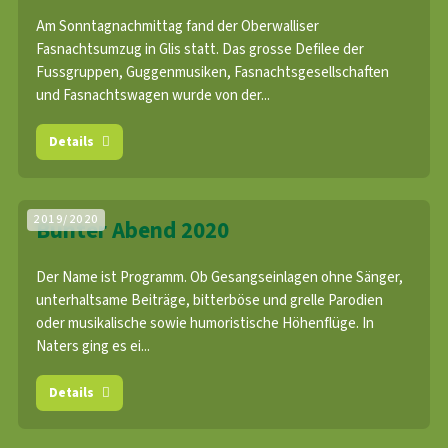
Am Sonntagnachmittag fand der Oberwalliser
Fasnachtsumzug in Glis statt. Das grosse Defilee der
Fussgruppen, Guggenmusiken, Fasnachtsgesellschaften
und Fasnachtswagen wurde von der...
Details
2019/2020
Bunter Abend 2020
Der Name ist Programm. Ob Gesangseinlagen ohne Sänger,
unterhaltsame Beiträge, bitterböse und grelle Parodien
oder musikalische sowie humoristische Höhenflüge. In
Naters ging es ei...
Details