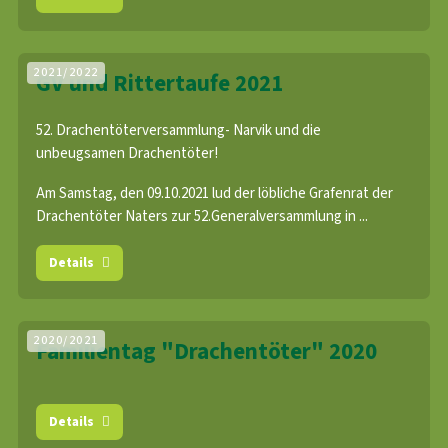
2021/2022
GV und Rittertaufe 2021
52. Drachentöterversammlung- Narvik und die
unbeugsamen Drachentöter!
Am Samstag, den 09.10.2021 lud der löbliche Grafenrat der
Drachentöter Naters zur 52.Generalversammlung in ...
Details
2020/2021
Familientag "Drachentöter" 2020
Details