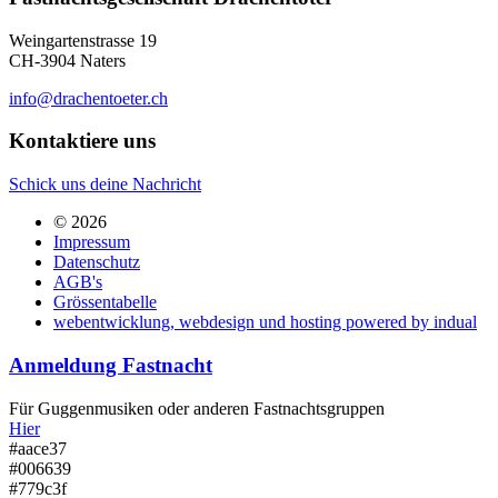
Weingartenstrasse 19
CH-3904 Naters
info@drachentoeter.ch
Kontaktiere uns
Schick uns deine Nachricht
© 2026
Impressum
Datenschutz
AGB's
Grössentabelle
webentwicklung, webdesign und hosting
powered by indual
Anmeldung Fastnacht
Für Guggenmusiken oder anderen Fastnachtsgruppen
Hier
#aace37
#006639
#779c3f